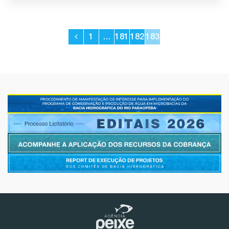
1
…
181
182
183