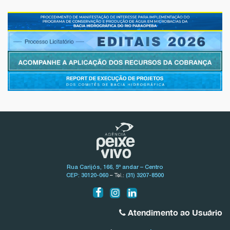
Rua Carijós, 166, 5º andar – Centro
– Tel.:
CEP: 30120-060
(31) 3207-8500
Atendimento ao Usuário