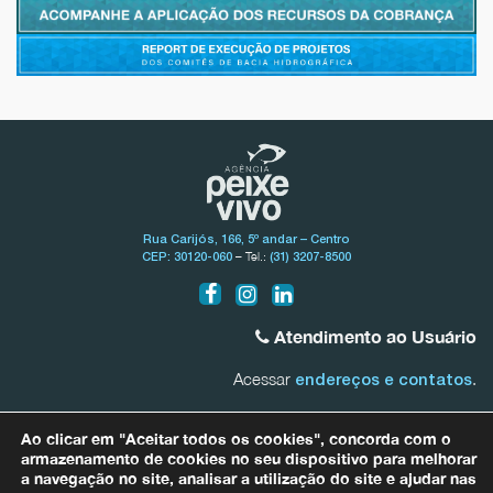
Rua Carijós, 166, 5º andar – Centro
– Tel.:
CEP: 30120-060
(31) 3207-8500
Atendimento ao Usuário
Acessar
.
endereços e contatos
Bacia do Rio São Francisco
Ao clicar em "Aceitar todos os cookies", concorda com o
0800.031.1607
armazenamento de cookies no seu dispositivo para melhorar
a navegação no site, analisar a utilização do site e ajudar nas