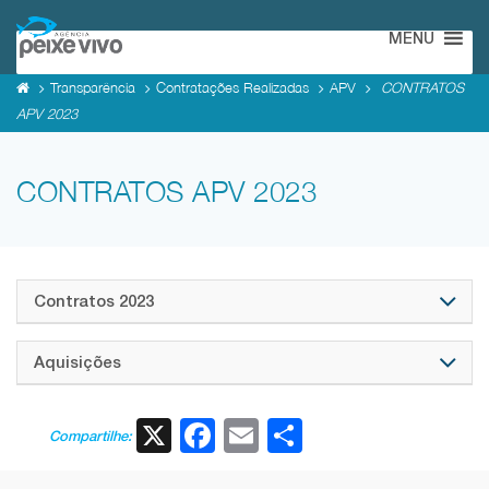
MENU
Transparência
Contratações Realizadas
APV
CONTRATOS
APV 2023
CONTRATOS APV 2023
Contratos 2023
Aquisições
X
Facebook
Email
Share
Compartilhe: