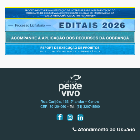
Rua Carijós, 166, 5º andar – Centro
– Tel.:
CEP: 30120-060
(31) 3207-8500
Atendimento ao Usuário