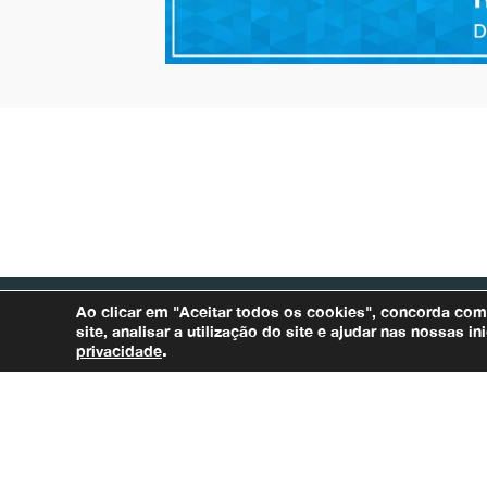
Ao clicar em "Aceitar todos os cookies", concorda co
site, analisar a utilização do site e ajudar nas nossas 
privacidade
.
Rua Carijós, 166, 5º andar – Centro
– Tel.:
CEP: 30120-060
(31) 3207-8500