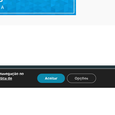
Atendimento ao Usuário
 navegação no
ítica de
Aceitar
Opções
Acessar
.
endereços e contatos
Bacia do Rio São Francisco
0800.031.1607
 Mineiras do Rio São Francisco
0800.031.1608