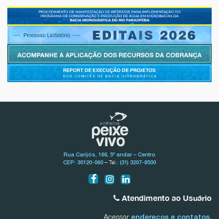
Rua Carijós, 166, 5º andar – Centro
– Tel.:
CEP: 30120-060
(31) 3207-8500
Atendimento ao Usuário
Acessar
.
endereços e contatos