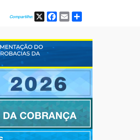
X
Facebook
Email
Share
Compartilhe: