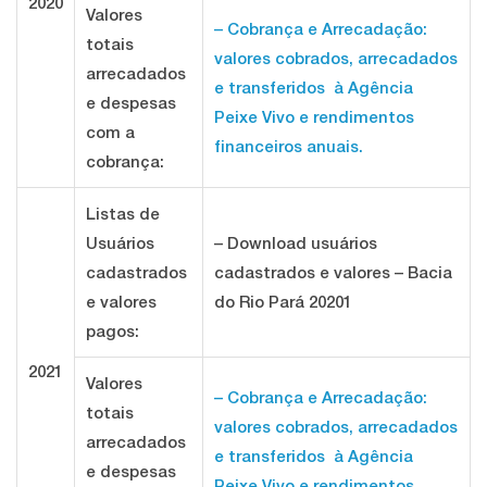
2020
Valores
– Cobrança e Arrecadação:
totais
valores cobrados, arrecadados
arrecadados
e transferidos à Agência
e despesas
Peixe Vivo e rendimentos
com a
financeiros anuais.
cobrança:
Listas de
Usuários
– Download usuários
cadastrados
cadastrados e valores – Bacia
e valores
do Rio Pará 20201
pagos:
2021
Valores
– Cobrança e Arrecadação:
totais
valores cobrados, arrecadados
arrecadados
e transferidos à Agência
e despesas
Peixe Vivo e rendimentos