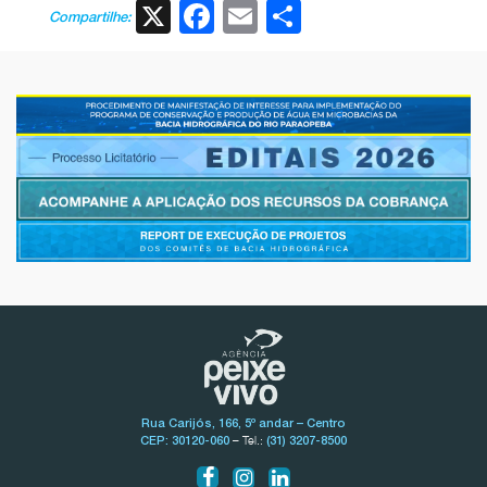
X
Facebook
Email
Share
Compartilhe:
Rua Carijós, 166, 5º andar – Centro
– Tel.:
CEP: 30120-060
(31) 3207-8500