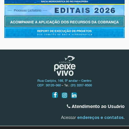
Rua Carijós, 166, 5º andar – Centro
– Tel.:
CEP: 30120-060
(31) 3207-8500
Atendimento ao Usuário
Acessar
.
endereços e contatos