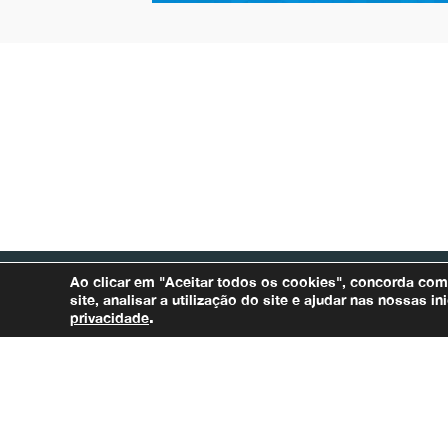
Ao clicar em "Aceitar todos os cookies", concorda co
site, analisar a utilização do site e ajudar nas nossas 
privacidade
.
Rua Carijós, 166, 5º andar – Centro
– Tel.:
CEP: 30120-060
(31) 3207-8500