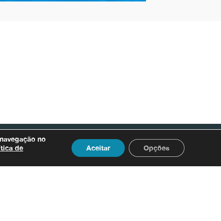
Atendimento ao Usuário
 navegação no
ítica de
Aceitar
Opções
Acessar
.
endereços e contatos
Bacia do Rio São Francisco
0800.031.1607
 Mineiras do Rio São Francisco
0800.031.1608