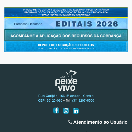
Rua Carijós, 166, 5º andar – Centro
– Tel.:
CEP: 30120-060
(31) 3207-8500
Atendimento ao Usuário