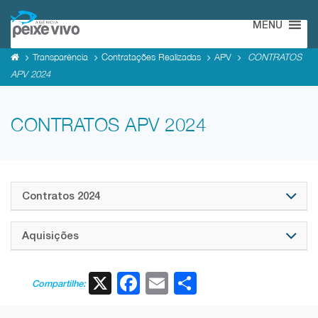
MENU
Transparência
Contratações Realizadas
APV
CONTRATOS
APV 2024
CONTRATOS APV 2024
Contratos 2024
Aquisições
X
Facebook
Email
Share
Compartilhe: