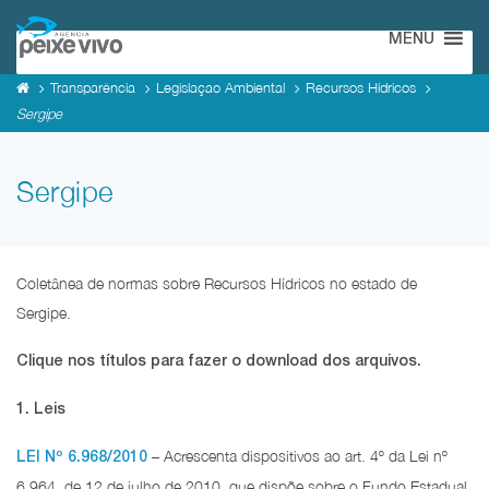
MENU
Transparência
Legislaçao Ambiental
Recursos Hídricos
Sergipe
Sergipe
Coletânea de normas sobre Recursos Hídricos no estado de
Sergipe.
Clique nos títulos para fazer o download dos arquivos.
1. Leis
– Acrescenta dispositivos ao art. 4º da Lei nº
LEI Nº 6.968/2010
6.964, de 12 de julho de 2010, que dispõe sobre o Fundo Estadual