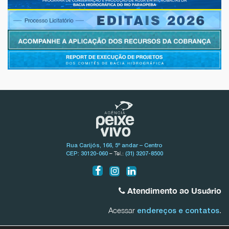
Rua Carijós, 166, 5º andar – Centro
– Tel.:
CEP: 30120-060
(31) 3207-8500
Atendimento ao Usuário
Acessar
.
endereços e contatos