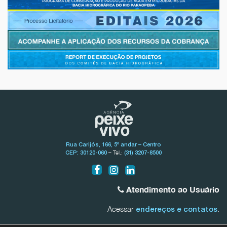
Rua Carijós, 166, 5º andar – Centro
– Tel.:
CEP: 30120-060
(31) 3207-8500
Atendimento ao Usuário
Acessar
.
endereços e contatos