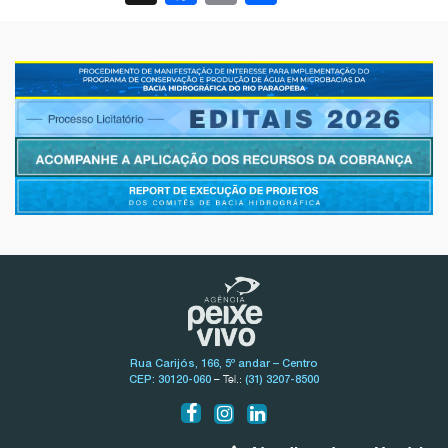
Rua Carijós, 166, 5º andar – Centro
– Tel.:
CEP: 30120-060
(31) 3207-8500