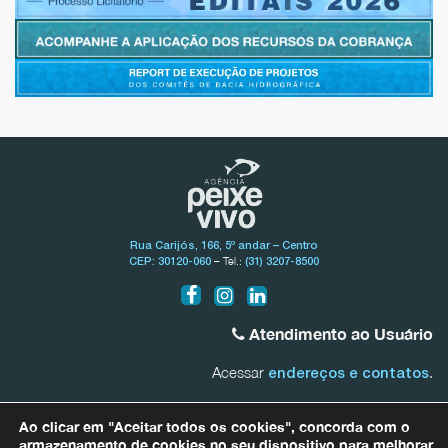
Rua Carijós, 166, 5º andar – Centro
– Tel.:
CEP: 30120-060
(31) 3207-8500
Atendimento ao Usuário
Acessar
.
endereços e contatos
Bacia do Rio São Francisco
Ao clicar em "Aceitar todos os cookies", concorda com o
0800.031.1607
armazenamento de cookies no seu dispositivo para melhorar