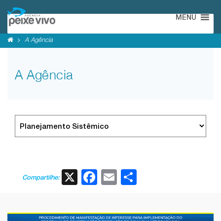
MENU
A Agência
A Agência
X
Facebook
Email
Share
Compartilhe: