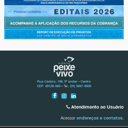
Rua Carijós, 166, 5º andar – Centro
– Tel.:
CEP: 30120-060
(31) 3207-8500
Atendimento ao Usuário
Acessar
.
endereços e contatos