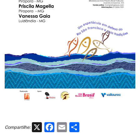
X
Facebook
Email
Share
Compartilhe: