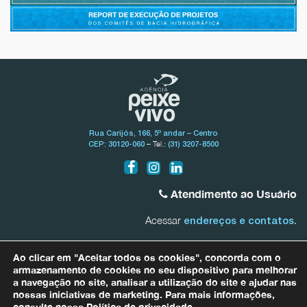
Rua Carijós, 166, 5º andar – Centro
– Tel.:
CEP: 30120-060
(31) 3207-8500
Atendimento ao Usuário
Acessar
.
endereços e contatos
Bacia do Rio São Francisco
Ao clicar em "Aceitar todos os cookies", concorda com o
0800.031.1607
armazenamento de cookies no seu dispositivo para melhorar
a navegação no site, analisar a utilização do site e ajudar nas
nossas iniciativas de marketing. Para mais informações,
Bacias Afluentes Mineiras do Rio São Francisco
0800.031.1608
consulte nossa
Política de privacidade