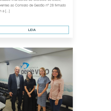
erentes ao Contrato de Gestão nº 28 firmado
 a [...]
LEIA