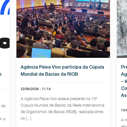
Agência Peixe Vivo participa da Cúpula
Pr
o
Mundial de Bacias da RIOB
Ag
– 
Co
22/06/2026 - 11:14
As
A Agência Peixe Vivo esteve presente na 13ª
Cúpula Mundial de Bacias da Rede Internacional
o da
14/
de Organismos de Bacias (RIOB), realizada entre
os [...]
m a
A t
res