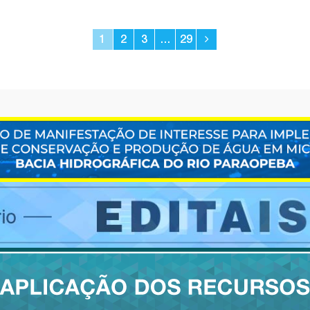
1
2
3
…
29