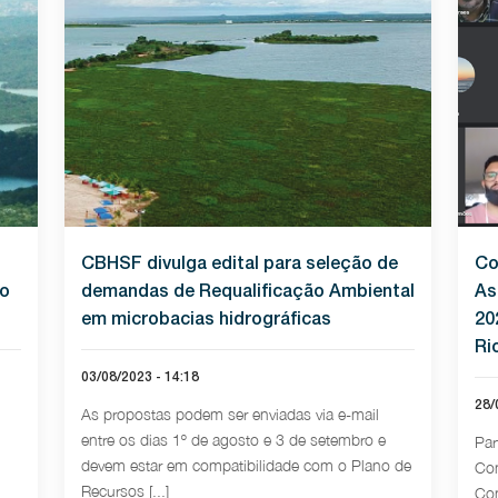
CBHSF divulga edital para seleção de
Co
do
demandas de Requalificação Ambiental
As
em microbacias hidrográficas
20
Ri
03/08/2023 - 14:18
28/
As propostas podem ser enviadas via e-mail
entre os dias 1º de agosto e 3 de setembro e
Par
devem estar em compatibilidade com o Plano de
Con
Recursos [...]
Con