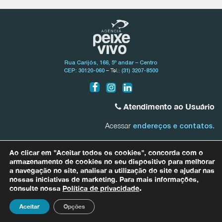
Rua Carijós, 166, 5º andar – Centro
– Tel.:
CEP: 30120-060
(31) 3207-8500
Atendimento ao Usuário
Acessar
.
endereços e contatos
Bacia do Rio São Francisco
Ao clicar em "Aceitar todos os cookies", concorda com o
0800.031.1607
armazenamento de cookies no seu dispositivo para melhorar
a navegação no site, analisar a utilização do site e ajudar nas
nossas iniciativas de marketing. Para mais informações,
Bacias Afluentes Mineiras do Rio São Francisco
0800.031.1608
consulte nossa
Política de privacidade
.
Para quaisquer informações relacionadas a dados pessoais entre em
contato com nosso Encarregado de Proteção de Dados (DPO) por meio
Aceitar
Opções
do e-mail
dpo@agenciapeixevivo.org.br