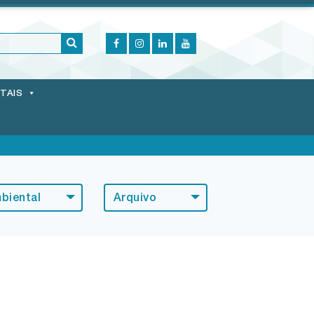
ITAIS
biental
Arquivo