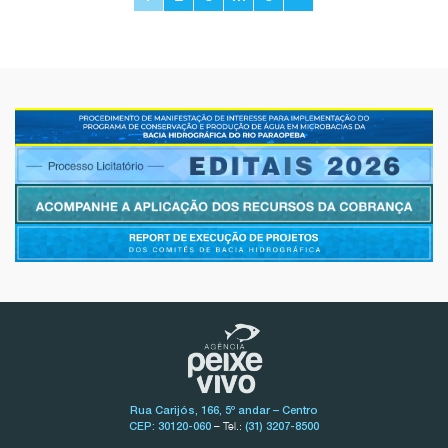
Rua Carijós, 166, 5º andar – Centro
– Tel.:
CEP: 30120-060
(31) 3207-8500