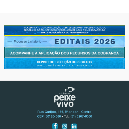
Rua Carijós, 166, 5º andar – Centro
– Tel.:
CEP: 30120-060
(31) 3207-8500