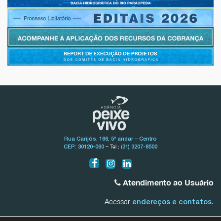
Rua Carijós, 166, 5º andar – Centro
– Tel.:
CEP: 30120-060
(31) 3207-8500
Atendimento ao Usuário
Acessar
.
endereços e contatos