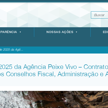
PARÊNCIA
NOSSAS AÇÕES
ED
e 2025 da Agê...
2025 da Agência Peixe Vivo – Contrato
s Conselhos Fiscal, Administração e 