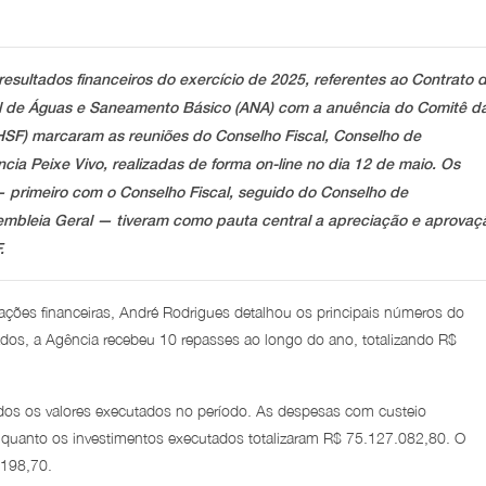
resultados financeiros do exercício de 2025, referentes ao Contrato 
l de Águas e Saneamento Básico (ANA) com a anuência do Comitê d
HSF) marcaram as reuniões do Conselho Fiscal, Conselho de
ia Peixe Vivo, realizadas de forma on-line no dia 12 de maio. Os
primeiro com o Conselho Fiscal, seguido do Conselho de
embleia Geral — tiveram como pauta central a apreciação e aprovaç
.
rações financeiras, André Rodrigues detalhou os principais números do
dos, a Agência recebeu 10 repasses ao longo do ano, totalizando R$
os os valores executados no período. As despesas com custeio
uanto os investimentos executados totalizaram R$ 75.127.082,80. O
.198,70.