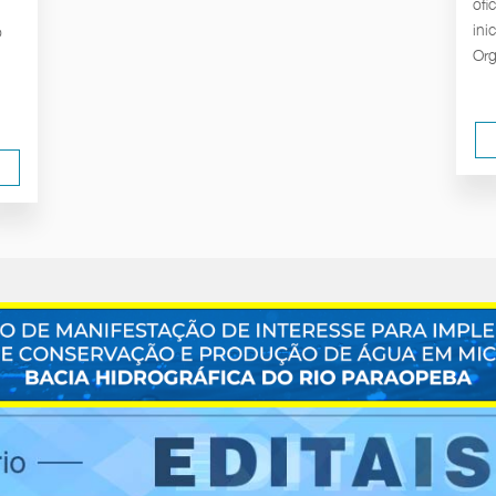
ofi
ini
o
Org