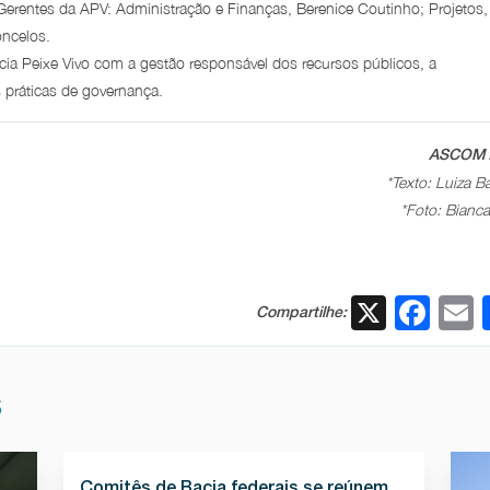
Gerentes da APV: Administração e Finanças, Berenice Coutinho; Projetos,
oncelos.
ia Peixe Vivo com a gestão responsável dos recursos públicos, a
s práticas de governança.
ASCOM 
*Texto: Luiza B
*Foto: Bianc
X
Fac
Compartilhe:
S
Comitês de Bacia federais se reúnem