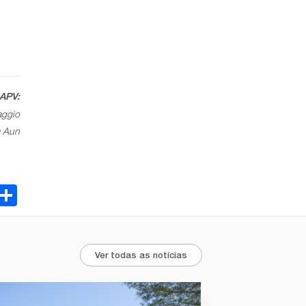
APV:
aggio
a Aun
ebook
Email
Share
Ver todas as notícias