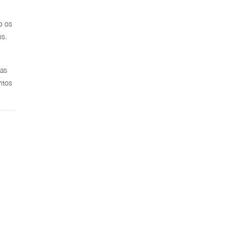
o os
os.
tas
ntos