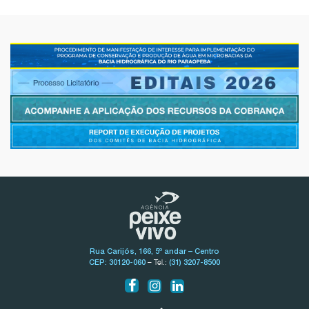
Rua Carijós, 166, 5º andar – Centro
– Tel.:
CEP: 30120-060
(31) 3207-8500