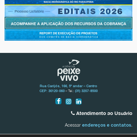
Rua Carijós, 166, 5º andar – Centro
– Tel.:
CEP: 30120-060
(31) 3207-8500
Atendimento ao Usuário
Acessar
.
endereços e contatos