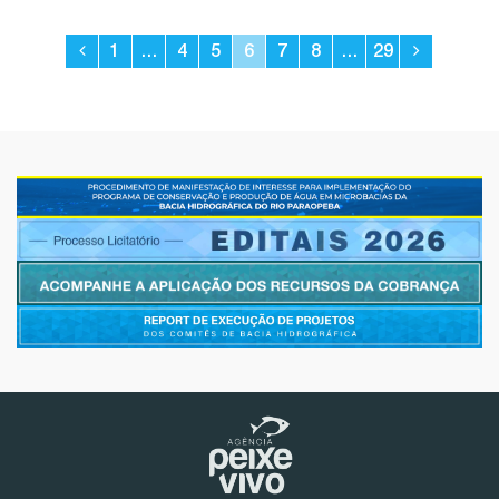
1
…
4
5
6
7
8
…
29