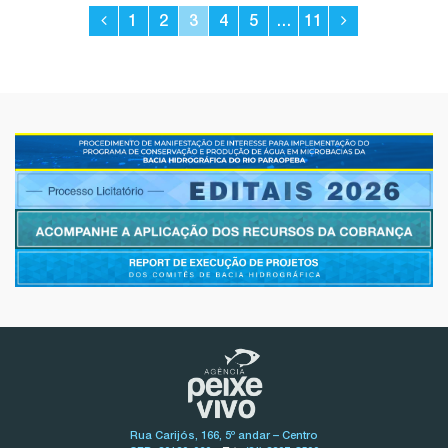
1
2
3
4
5
…
11
Rua Carijós, 166, 5º andar – Centro