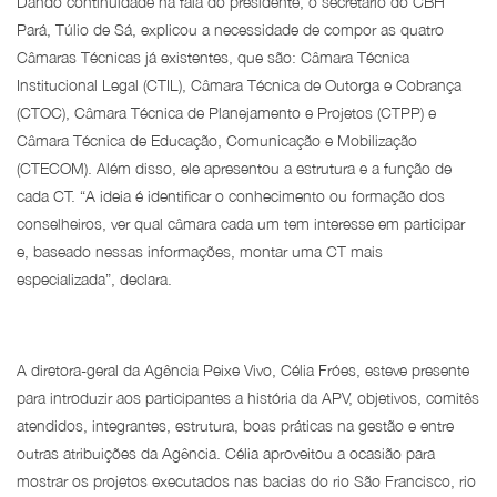
Dando continuidade na fala do presidente, o secretário do CBH
Pará, Túlio de Sá, explicou a necessidade de compor as quatro
Câmaras Técnicas já existentes, que são: Câmara Técnica
Institucional Legal (CTIL), Câmara Técnica de Outorga e Cobrança
(CTOC), Câmara Técnica de Planejamento e Projetos (CTPP) e
Câmara Técnica de Educação, Comunicação e Mobilização
(CTECOM). Além disso, ele apresentou a estrutura e a função de
cada CT. “A ideia é identificar o conhecimento ou formação dos
conselheiros, ver qual câmara cada um tem interesse em participar
e, baseado nessas informações, montar uma CT mais
especializada”, declara.
A diretora-geral da Agência Peixe Vivo, Célia Fróes, esteve presente
para introduzir aos participantes a história da APV, objetivos, comitês
atendidos, integrantes, estrutura, boas práticas na gestão e entre
outras atribuições da Agência. Célia aproveitou a ocasião para
mostrar os projetos executados nas bacias do rio São Francisco, rio