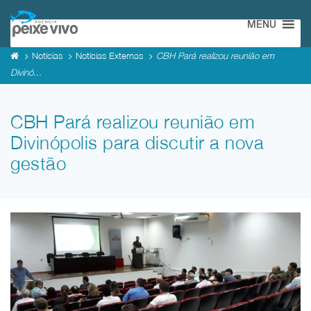
MENU
Notícias
Notícias Externas
CBH Pará realizou reunião em
Divinó...
CBH Pará realizou reunião em
Divinópolis para discutir a nova
gestão