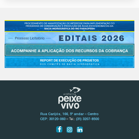
Rua Carijós, 166, 5º andar – Centro
– Tel.:
CEP: 30120-060
(31) 3207-8500