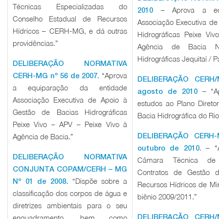
Técnicas Especializadas do
– Aprova a equ
2010
Conselho Estadual de Recursos
Associação Executiva de
Hídricos – CERH-MG, e dá outras
Hidrográficas Peixe Vi
providências.”
Agência de Bacia N
Hidrográficas Jequitaí / P
DELIBERAÇÃO NORMATIVA
“Aprova
CERH-MG nº 56 de 2007.
DELIBERAÇÃO CERH/
a equiparação da entidade
– “Ap
agosto de 2010
Associação Executiva de Apoio à
estudos ao Plano Direto
Gestão de Bacias Hidrográficas
Bacia Hidrográfica do Rio
Peixe Vivo – APV – Peixe Vivo à
DELIBERAÇÃO CERH-
Agência de Bacia.”
. – “
outubro de 2010
DELIBERAÇÃO NORMATIVA
Câmara Técnica de
CONJUNTA COPAM/CERH – MG
Contratos de Gestão 
“Dispõe sobre a
Nº 01 de 2008.
Recursos Hídricos de M
classificação dos corpos de água e
biênio 2009/2011.”
diretrizes ambientais para o seu
DELIBERAÇÃO CERH/
enquadramento, bem como