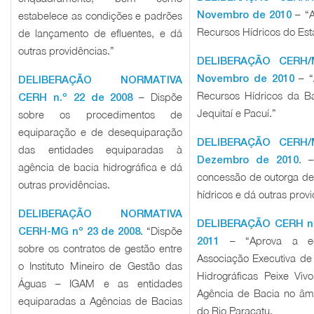
– “A
Novembro de 2010
estabelece as condições e padrões
Recursos Hídricos do Est
de lançamento de efluentes, e dá
outras providências.”
DELIBERAÇÃO CERH/
– “
Novembro de 2010
DELIBERAÇÃO NORMATIVA
Recursos Hídricos da Ba
– Dispõe
CERH n.º 22 de 2008
Jequitaí e Pacuí.”
sobre os procedimentos de
equiparação e de desequiparação
DELIBERAÇÃO CERH/
das entidades equiparadas à
. 
Dezembro de 2010
agência de bacia hidrográfica e dá
concessão de outorga de 
outras providências.
hídricos e dá outras prov
DELIBERAÇÃO NORMATIVA
DELIBERAÇÃO CERH nº 
“Dispõe
CERH-MG nº 23 de 2008.
– “Aprova a equ
2011
sobre os contratos de gestão entre
Associação Executiva de
o Instituto Mineiro de Gestão das
Hidrográficas Peixe Viv
Águas – IGAM e as entidades
Agência de Bacia no âmb
equiparadas a Agências de Bacias
do Rio Paracatu.