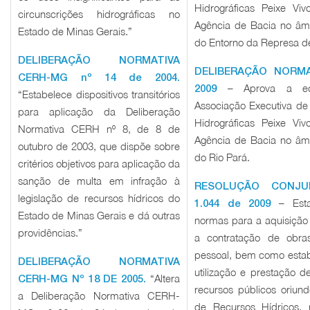
Hidrográficas Peixe V
circunscrições hidrográficas no
Agência de Bacia no âmb
Estado de Minas Gerais.”
do Entorno da Represa de
DELIBERAÇÃO NORMATIVA
DELIBERAÇÃO NORMA
CERH-MG nº 14 de 2004.
– Aprova a equ
2009
“Estabelece dispositivos transitórios
Associação Executiva de
para aplicação da Deliberação
Hidrográficas Peixe V
Normativa CERH nº 8, de 8 de
Agência de Bacia no âmb
outubro de 2003, que dispõe sobre
do Rio Pará.
critérios objetivos para aplicação da
sanção de multa em infração à
RESOLUÇÃO CONJU
legislação de recursos hídricos do
– Esta
1.044 de 2009
Estado de Minas Gerais e dá outras
normas para a aquisição
providências.”
a contratação de obra
pessoal, bem como estab
DELIBERAÇÃO NORMATIVA
utilização e prestação
“Altera
CERH-MG Nº 18 DE 2005.
recursos públicos oriu
a Deliberação Normativa CERH-
de Recursos Hídricos,