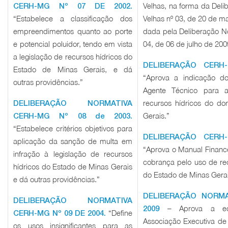
Velhas, na forma da Del
CERH-MG Nº 07 DE 2002.
“Estabelece a classificação dos
Velhas nº 03, de 20 de 
empreendimentos quanto ao porte
dada pela Deliberação N
e potencial poluidor, tendo em vista
04, de 06 de julho de 200
a legislação de recursos hídricos do
DELIBERAÇÃO CERH-
Estado de Minas Gerais, e dá
“Aprova a indicação d
outras providências.”
Agente Técnico para 
recursos hídricos do d
DELIBERAÇÃO NORMATIVA
Gerais.”
CERH-MG Nº 08 de 2003.
“Estabelece critérios objetivos para
DELIBERAÇÃO CERH-
aplicação da sanção de multa em
“Aprova o Manual Financ
infração à legislação de recursos
cobrança pelo uso de re
hídricos do Estado de Minas Gerais
do Estado de Minas Gerai
e dá outras providências.”
DELIBERAÇÃO NORMA
DELIBERAÇÃO NORMATIVA
– Aprova a equ
2009
“Define
CERH-MG Nº 09 DE 2004.
Associação Executiva de
os usos insignificantes para as