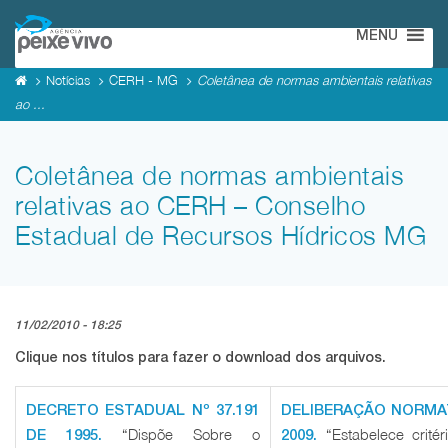
MENU
Notícias
CERH - MG
Coletânea de normas ambientais relativas
ao ...
Coletânea de normas ambientais
relativas ao CERH – Conselho
Estadual de Recursos Hídricos MG
11/02/2010 - 18:25
Clique nos títulos para fazer o download dos arquivos.
DECRETO ESTADUAL Nº 37.191
DELIBERAÇÃO NORMAT
“Dispõe Sobre o
“Estabelece crité
DE 1995.
2009.