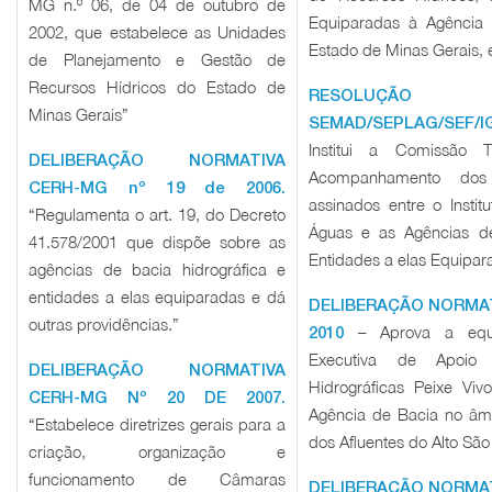
MG n.º 06, de 04 de outubro de
Equiparadas à Agência 
2002, que estabelece as Unidades
Estado de Minas Gerais, e
de Planejamento e Gestão de
Recursos Hídricos do Estado de
RESOLUÇÃ
Minas Gerais”
SEMAD/SEPLAG/SEF/IG
Institui a Comissão 
DELIBERAÇÃO NORMATIVA
Acompanhamento dos
CERH-MG nº 19 de 2006.
assinados entre o Insti
“Regulamenta o art. 19, do Decreto
Águas e as Agências de
41.578/2001 que dispõe sobre as
Entidades a elas Equipar
agências de bacia hidrográfica e
entidades a elas equiparadas e dá
DELIBERAÇÃO NORMAT
outras providências.”
– Aprova a equi
2010
Executiva de Apoio
DELIBERAÇÃO NORMATIVA
Hidrográficas Peixe Vi
CERH-MG Nº 20 DE 2007.
Agência de Bacia no âmb
“Estabelece diretrizes gerais para a
dos Afluentes do Alto São
criação, organização e
funcionamento de Câmaras
DELIBERAÇÃO NORMAT