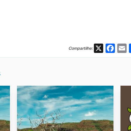
X
Fac
Compartilhe:
S