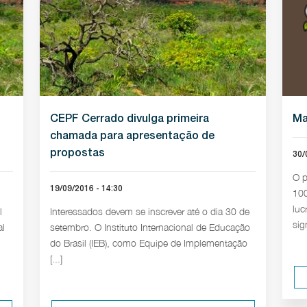
CEPF Cerrado divulga primeira
Ma
chamada para apresentação de
propostas
30/
O p
19/09/2016 - 14:30
100
luc
l
Interessados devem se inscrever até o dia 30 de
sign
al
setembro. O Instituto Internacional de Educação
do Brasil (IEB), como Equipe de Implementação
[...]