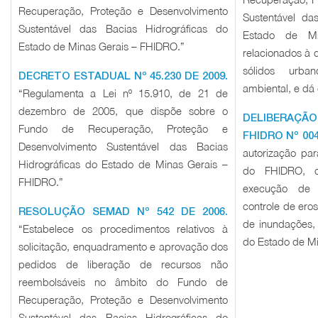
Recuperação, Proteção e Desenvolvimento
Sustentável da
Sustentável das Bacias Hidrográficas do
Estado de Mi
Estado de Minas Gerais – FHIDRO.”
relacionados à d
sólidos urb
DECRETO ESTADUAL Nº 45.230 DE 2009.
ambiental, e dá 
“Regulamenta a Lei nº 15.910, de 21 de
dezembro de 2005, que dispõe sobre o
DELIBERAÇÃ
Fundo de Recuperação, Proteção e
FHIDRO Nº 004
Desenvolvimento Sustentável das Bacias
autorização par
Hidrográficas do Estado de Minas Gerais –
do FHIDRO, q
FHIDRO.”
execução de 
controle de ero
RESOLUÇÃO SEMAD Nº 542 DE 2006.
de inundações, 
“Estabelece os procedimentos relativos à
do Estado de Mi
solicitação, enquadramento e aprovação dos
pedidos de liberação de recursos não
reembolsáveis no âmbito do Fundo de
Recuperação, Proteção e Desenvolvimento
Sustentável das Bacias Hidrográficas do