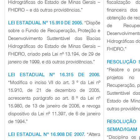
Hidrográficas do Estado de Minas Gerais –
fiscalização 
FHIDRO – e dá outras providências.”
financeira dos
obtenção de rec
“Dispõe
LEI ESTADUAL Nº 15.910 DE 2005.
de Recupe
sobre o Fundo de Recuperação, Proteção e
Desenvolviment
Desenvolvimento Sustentável das Bacias
Hidrográficas d
Hidrográficas do Estado de Minas Gerais –
FHIDRO.”
FHIDRO, criado pela Lei nº 13.194, de 29 de
janeiro de 1999, e dá outras providências.”
RESOLUÇÃO S
“Reabre o pra
LEI ESTADUAL Nº 16.315 DE 2006.
projetos no
“Modifica o inciso VII do art. 3 º da Lei nº
Recuperação, p
15.910, de 21 de dezembro de 2005,
Sustentável da
acrescenta parágrafo ao art. 8 º da Lei nº
Estado de Min
15.980, de 13 de janeiro de 2006, e revoga
outras providênc
dispositivo da Lei nº 11.397, de 6 de janeiro
de 1994.”
RESOLU
SEMAD/IGA
“Altera
LEI ESTADUAL Nº 16.908 DE 2007.
“Disciplina os 