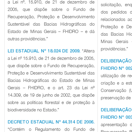
a Lei nº. 15.910, de 21 de dezembro de
solicitação, e
2005, que dispõe sobre o Fundo de
dos pedidos d
Recuperação, Proteção e Desenvolvimento
relacionados 
Sustentável das Bacias Hidrográficas do
Proteção e Des
Estado de Minas Gerais – FHIDRO – e dá
das Bacias Hi
outras providências.”
Minas Gerais
providências.”
“Altera
LEI ESTADUAL Nº 18.024 DE 2009.
a Lei nº 15.910, de 21 de dezembro de 2005,
DELIBERAÇÃ
que dispõe sobre o Fundo de Recuperação,
FHIDRO Nº 002
Proteção e Desenvolvimento Sustentável das
utilização de 
Bacias Hidrográficas do Estado de Minas
criação e a es
Gerais – FHIDRO, e o art. 23 da Lei nº
Conservação (
14.309, de 19 de junho de 2002, que dispõe
preservação de 
sobre as políticas florestal e de proteção à
biodiversidade no Estado.”
DELIBERAÇÃ
FHIDRO Nº 003
DECRETO ESTADUAL Nº 44.314 DE 2006.
apresentação 
“Contém o Regulamento do Fundo de
Recuperação, P