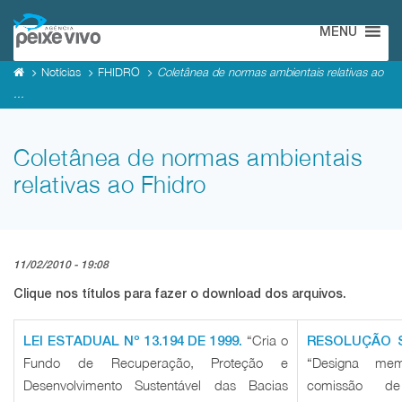
MENU
Notícias
FHIDRO
Coletânea de normas ambientais relativas ao
...
Coletânea de normas ambientais
relativas ao Fhidro
11/02/2010 - 19:08
Clique nos títulos para fazer o download dos arquivos.
“Cria o
LEI ESTADUAL Nº 13.194 DE 1999.
RESOLUÇÃO S
Fundo de Recuperação, Proteção e
“Designa me
Desenvolvimento Sustentável das Bacias
comissão d