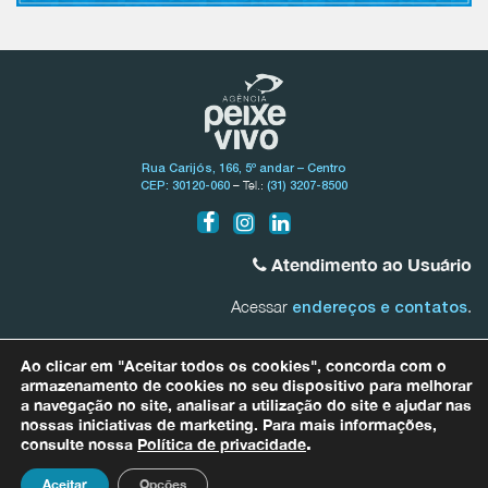
Rua Carijós, 166, 5º andar – Centro
– Tel.:
CEP: 30120-060
(31) 3207-8500
Atendimento ao Usuário
Acessar
.
endereços e contatos
Bacia do Rio São Francisco
Ao clicar em "Aceitar todos os cookies", concorda com o
0800.031.1607
armazenamento de cookies no seu dispositivo para melhorar
a navegação no site, analisar a utilização do site e ajudar nas
nossas iniciativas de marketing. Para mais informações,
Bacias Afluentes Mineiras do Rio São Francisco
0800.031.1608
consulte nossa
Política de privacidade
.
Para quaisquer informações relacionadas a dados pessoais entre em
contato com nosso Encarregado de Proteção de Dados (DPO) por meio
Aceitar
Opções