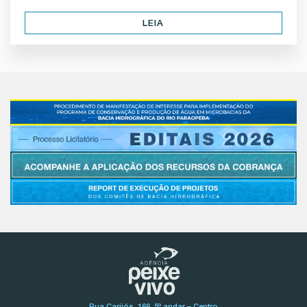
LEIA
Rua Carijós, 166, 5º andar – Centro