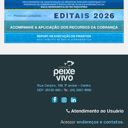
Rua Carijós, 166, 5º andar – Centro
– Tel.:
CEP: 30120-060
(31) 3207-8500
Atendimento ao Usuário
Acessar
.
endereços e contatos