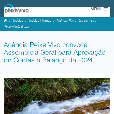
MENU
Notícias
Notícias internas
Agência Peixe Vivo convoca
Assembleia Geral ...
Agência Peixe Vivo convoca
Assembleia Geral para Aprovação
de Contas e Balanço de 2024