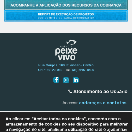
Rua Carijós, 166, 5º andar – Centro
– Tel.:
CEP: 30120-060
(31) 3207-8500
Atendimento ao Usuário
Acessar
.
endereços e contatos
Bacia do Rio São Francisco
Ao clicar em "Aceitar todos os cookies", concorda com o
0800.031.1607
armazenamento de cookies no seu dispositivo para melhorar
a navegação no site, analisar a utilização do site e ajudar nas