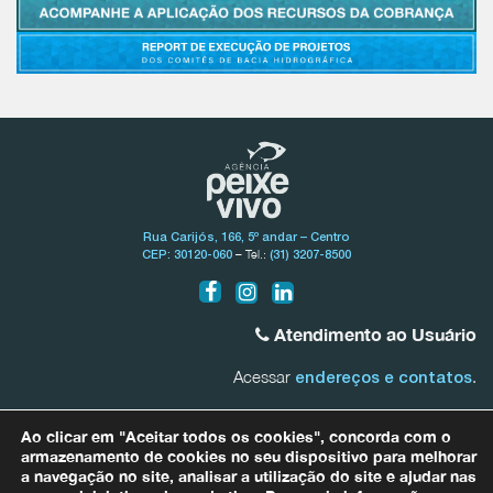
Rua Carijós, 166, 5º andar – Centro
– Tel.:
CEP: 30120-060
(31) 3207-8500
Atendimento ao Usuário
Acessar
.
endereços e contatos
Bacia do Rio São Francisco
Ao clicar em "Aceitar todos os cookies", concorda com o
0800.031.1607
armazenamento de cookies no seu dispositivo para melhorar
a navegação no site, analisar a utilização do site e ajudar nas