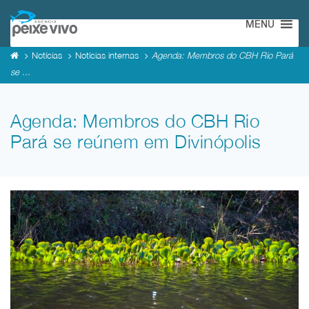
MENU
Notícias
Notícias internas
Agenda: Membros do CBH Rio Pará
se ...
Agenda: Membros do CBH Rio
Pará se reúnem em Divinópolis