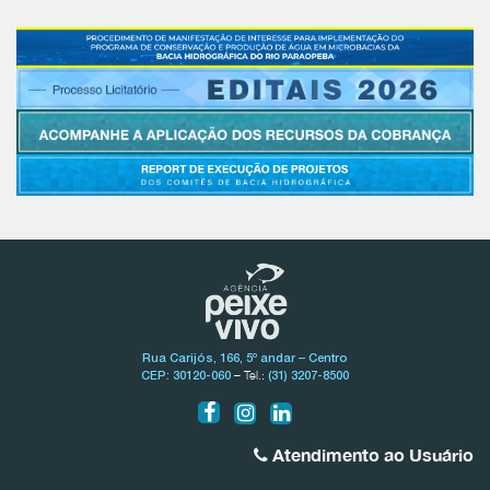
Rua Carijós, 166, 5º andar – Centro
– Tel.:
CEP: 30120-060
(31) 3207-8500
Atendimento ao Usuário