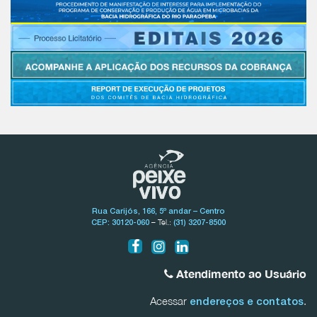
Rua Carijós, 166, 5º andar – Centro
– Tel.:
CEP: 30120-060
(31) 3207-8500
Atendimento ao Usuário
Acessar
.
endereços e contatos