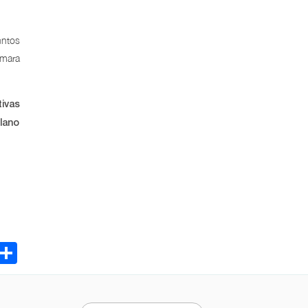
untos
âmara
tivas
lano
ebook
Email
Share