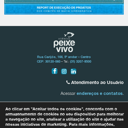
Rua Carijós, 166, 5º andar – Centro
– Tel.:
CEP: 30120-060
(31) 3207-8500
Atendimento ao Usuário
Acessar
.
endereços e contatos
Bacia do Rio São Francisco
Ao clicar em "Aceitar todos os cookies", concorda com o
0800.031.1607
armazenamento de cookies no seu dispositivo para melhorar
a navegação no site, analisar a utilização do site e ajudar nas
nossas iniciativas de marketing. Para mais informações,
Bacias Afluentes Mineiras do Rio São Francisco
0800.031.1608