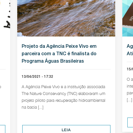
Projeto da Agência Peixe Vivo em
Ag
parceira com a TNC é finalista do
At
Programa Águas Brasileiras
15/
13/04/2021 - 17:32
O a
int
o
A Agência Peixe Vivo e a instituição associada
par
The Nature Conservancy (TNC) elaboraram um
[...]
projeto piloto para recuperação hidroambiental
na bacia [...]
LEIA