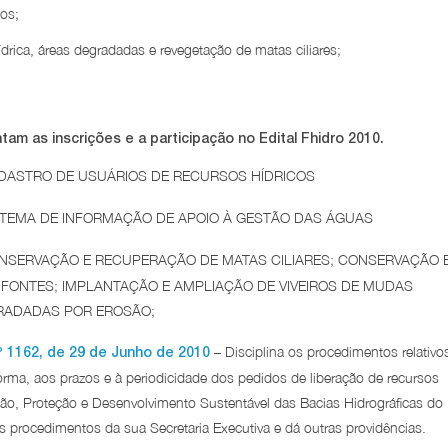
os;
drica, áreas degradadas e revegetação de matas ciliares;
m as inscrições e a participação no Edital Fhidro 2010.
DASTRO DE USUÁRIOS DE RECURSOS HÍDRICOS
STEMA DE INFORMAÇÃO DE APOIO À GESTÃO DAS ÁGUAS
NSERVAÇÃO E RECUPERAÇÃO DE MATAS CILIARES; CONSERVAÇÃO 
FONTES; IMPLANTAÇÃO E AMPLIAÇÃO DE VIVEIROS DE MUDAS
RADADAS POR EROSÃO;
– Disciplina os procedimentos relativo
162, de 29 de Junho de 2010
orma, aos prazos e à periodicidade dos pedidos de liberação de recursos
ão, Proteção e Desenvolvimento Sustentável das Bacias Hidrográficas do
procedimentos da sua Secretaria Executiva e dá outras providências.