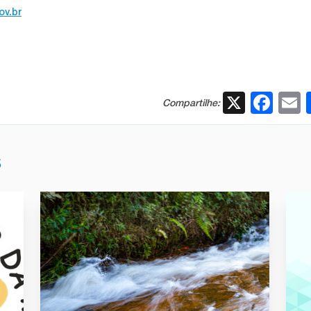
ov.br
X
Fac
Compartilhe:
S