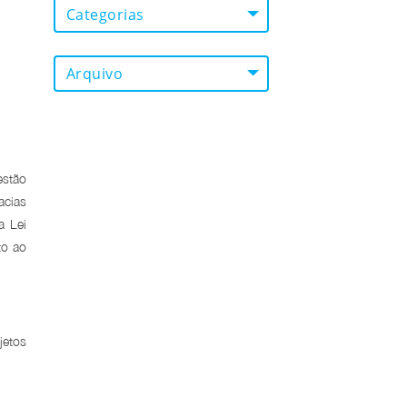
Categorias
Arquivo
estão
acias
a Lei
to ao
jetos