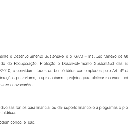
nte e Desenvolvimento Sustentável e o IGAM – Instituto Mineiro de G
do de Recuperação, Proteção e Desenvolvimento Sustentável das B
/2010, e convidam todos os beneficiários contemplados pelo Art. 4º d
rações posteriores, a apresentarem projetos para pleitear recursos jun
mento convocatório.
iversas fontes para financiar ou dar suporte financeiro a programas e pro
 hídricos.
podem concorrer são: