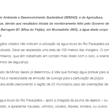
io Ambiente e Desenvolvimento Sustentável (SEMAD); e de Agricultura,
, devido aos resultados iniciais do monitoramento feito pelo Governo de
Barragem B1 (Mina do Feijão), em Brumadinho (MG), a água deste corpo
l.
gãos citados não indicam a utilização da água bruta do Rio Paraopeba pa
rmalizada. Deve ser respeitada uma área de 100 metros das margens. O con
mbeiros, que têm trabalhado em contato mais direto com o solo, a orient
entos de segurança.
do de Minas Gerais já determinou à Vale que forneça água potável para a
ensa a necessidade de emissão de outorga para a perfuração de poços
uária estão percorrendo a região de 20 municípios para dar orientações de
gua bruta do Rio Paraopeba – após a chegada da pluma de rejeitos – ou
to, e apresentar náuseas, vômitos, coceira, diarreia, tonteira, ou outros