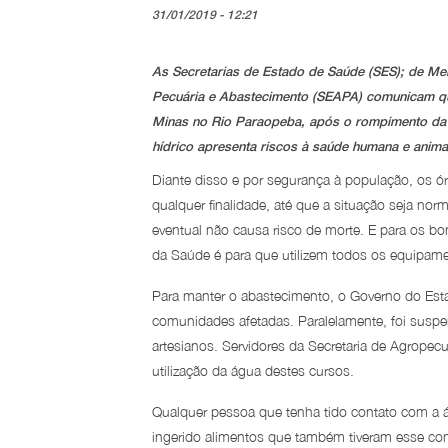
31/01/2019 - 12:21
As Secretarias de Estado de Saúde (SES); de Me
Pecuária e Abastecimento (SEAPA) comunicam que
Minas no Rio Paraopeba, após o rompimento da 
hídrico apresenta riscos à saúde humana e anima
Diante disso e por segurança à população, os ór
qualquer finalidade, até que a situação seja no
eventual não causa risco de morte. E para os bo
da Saúde é para que utilizem todos os equipam
Para manter o abastecimento, o Governo do Esta
comunidades afetadas. Paralelamente, foi susp
artesianos. Servidores da Secretaria de Agropec
utilização da água destes cursos.
Qualquer pessoa que tenha tido contato com a á
ingerido alimentos que também tiveram esse conta