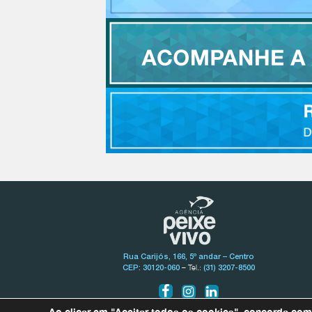
Rua Carijós, 166, 5º andar – Centro
– Tel.:
CEP: 30120-060
(31) 3207-8500
Ao clicar em "Aceitar todos os cookies", concorda co