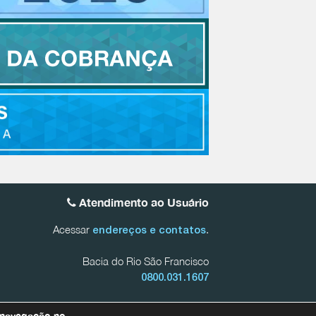
Atendimento ao Usuário
Acessar
.
endereços e contatos
Bacia do Rio São Francisco
0800.031.1607
 Mineiras do Rio São Francisco
0800.031.1608
 navegação no