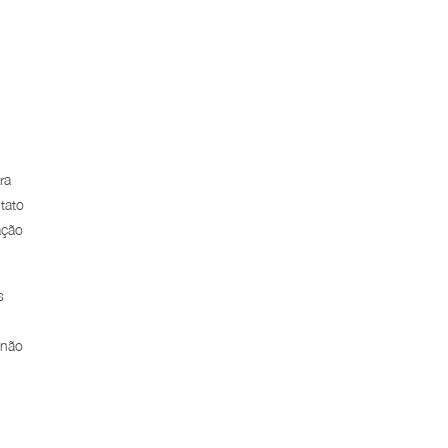
ra
tato
ação
s
 não