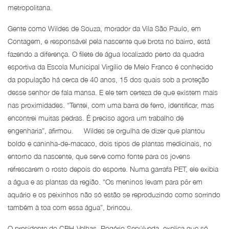
metropolitana.
Gente como Wildes de Souza, morador da Vila São Paulo, em
Contagem, e responsável pela nascente que brota no bairro, está
fazendo a diferença. O filete de água localizado perto da quadra
esportiva da Escola Municipal Virgílio de Melo Franco é conhecido
da população há cerca de 40 anos, 15 dos quais sob a proteção
desse senhor de fala mansa. E ele tem certeza de que existem mais
nas proximidades. “Tentei, com uma barra de ferro, identificar, mas
encontrei muitas pedras. É preciso agora um trabalho de
engenharia”, afirmou. Wildes se orgulha de dizer que plantou
boldo e caninha-de-macaco, dois tipos de plantas medicinais, no
entorno da nascente, que serve como fonte para os jovens
refrescarem o rosto depois do esporte. Numa garrafa PET, ele exibia
a água e as plantas da região. “Os meninos levam para pôr em
aquário e os peixinhos não só estão se reproduzindo como sorrindo
também à toa com essa água”, brincou.
O presidente do CBH-Velhas, Rogério Sepúlveda, explica que só