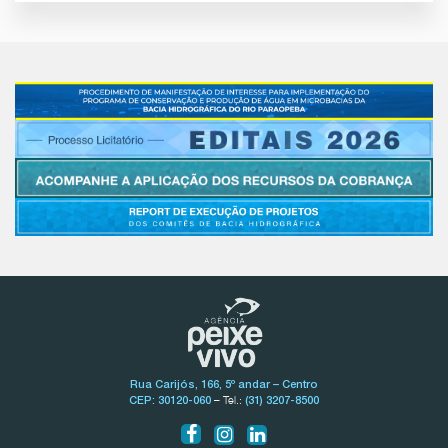
Rua Carijós, 166, 5º andar – Centro
– Tel.:
CEP: 30120-060
(31) 3207-8500