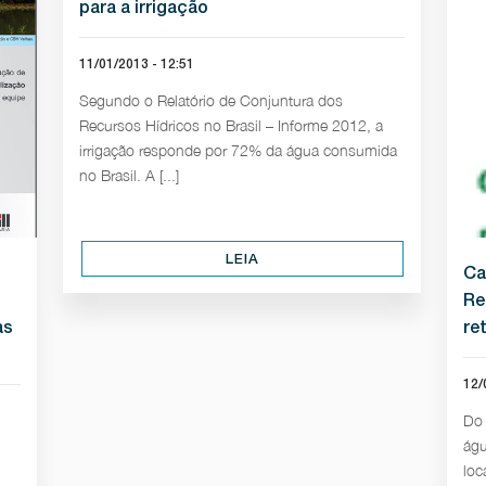
para a irrigação
11/01/2013 - 12:51
Segundo o Relatório de Conjuntura dos
Recursos Hídricos no Brasil – Informe 2012, a
irrigação responde por 72% da água consumida
no Brasil. A [...]
LEIA
Ca
Re
as
re
12/
Do 
águ
loc