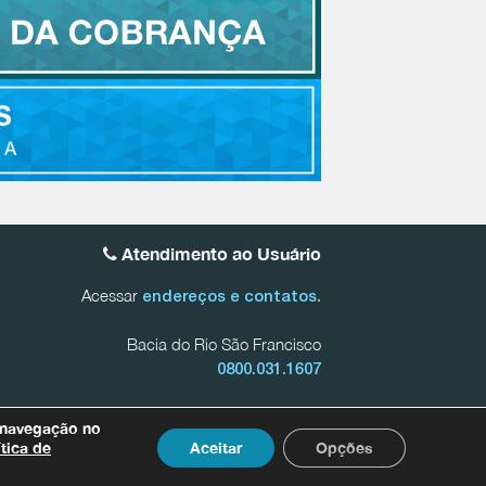
Atendimento ao Usuário
Acessar
.
endereços e contatos
Bacia do Rio São Francisco
0800.031.1607
 Mineiras do Rio São Francisco
0800.031.1608
 navegação no
onadas a dados pessoais entre em contato com nosso
ítica de
Aceitar
Opções
 por meio do e-mail
dpo@agenciapeixevivo.org.br