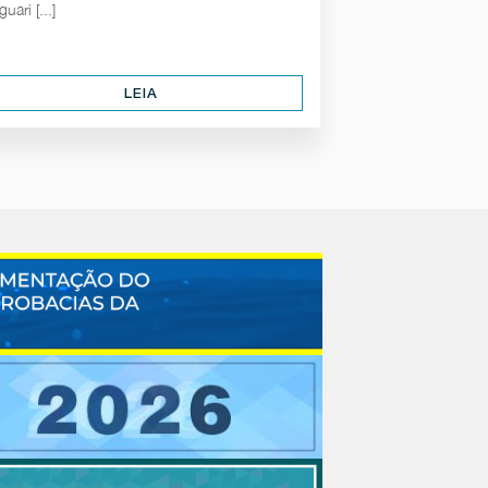
uari [...]
LEIA