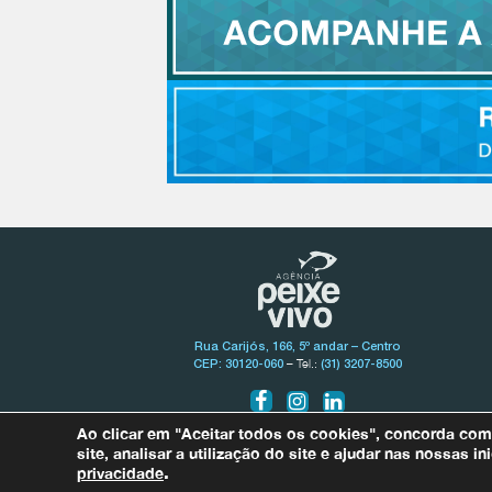
Rua Carijós, 166, 5º andar – Centro
– Tel.:
CEP: 30120-060
(31) 3207-8500
Ao clicar em "Aceitar todos os cookies", concorda co
site, analisar a utilização do site e ajudar nas nossas 
privacidade
.