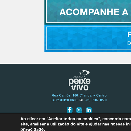
Rua Carijós, 166, 5º andar – Centro
– Tel.:
CEP: 30120-060
(31) 3207-8500
Ao clicar em "Aceitar todos os cookies", concorda co
site, analisar a utilização do site e ajudar nas nossas 
privacidade
.