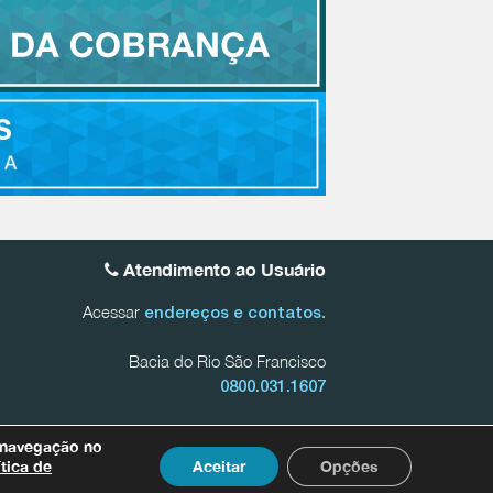
Atendimento ao Usuário
Acessar
.
endereços e contatos
Bacia do Rio São Francisco
0800.031.1607
 Mineiras do Rio São Francisco
0800.031.1608
 navegação no
onadas a dados pessoais entre em contato com nosso
ítica de
Aceitar
Opções
 por meio do e-mail
dpo@agenciapeixevivo.org.br