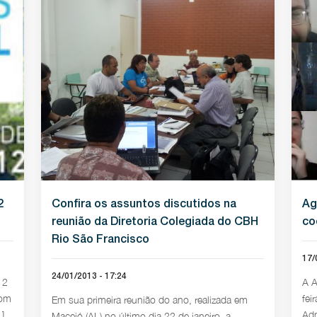
2
Confira os assuntos discutidos na
Ag
reunião da Diretoria Colegiada do CBH
co
Rio São Francisco
17/
24/01/2013 - 17:24
12
A A
com
fei
Em sua primeira reunião do ano, realizada em
.]
Adm
Maceió (AL) no último dia 22 de janeiro, a