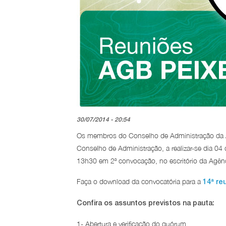
30/07/2014 - 20:54
Os membros do Conselho de Administração da Ag
Conselho de Administração, a realizar-se dia 
13h30 em 2ª convocação, no escritório da Agênci
Faça o download da convocatória para a
14ª re
Confira os assuntos previstos na pauta:
1- Abertura e verificação do quórum