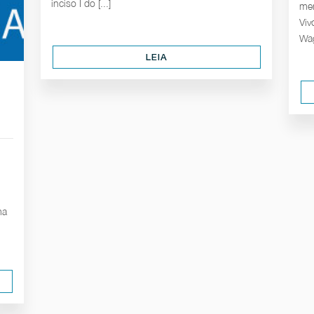
inciso I do [...]
mem
Viv
Wag
LEIA
ma